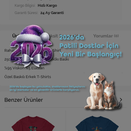
Kargo Bilgisi:
Hızlı Kargo
Garanti Süresi:
24 Ay Garanti
Ürün Bilgisi
Taksit Seçenekleri
Yorumlar
(0)
Rahat Kesim Özel Baskılı T-Shirt
250 Yıkamaya Kadar Dayanıklkı Baskı
%95 Viskon %5 Elastan
Özel Baskılı Erkek T-Shirts
Benzer Ürünler