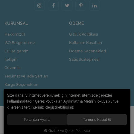
KURUMSAL
ÖDEME
Hakkımızda
Gizlilik Politikası
ISO Belgelerimiz
Kullanım Koşulları
CE Belgemiz
Ödeme Seçenekleri
İletişim
Satış Sözleşmesi
Güvenlik
Teslimat ve İade Şartları
Kargo Seçenekleri
Nasıl Kupon Kazanırım?
Size daha iyi hizmet verebilmek için internet sitemizde çerezler
kullanılmaktadır. Çerez Politikaları Aydınlatma Metni’ni okuyabilir ve
dilerseniz tercihlerinizi değiştirebilirsiniz.
© 2020
Pi Design İç ve Dış Ticaret Limited Şirketi
. Tüm hakları saklıdır.
Tercihleri Ayarla
Tümünü Kabul Et
Gizlilik ve Çerez Politikası