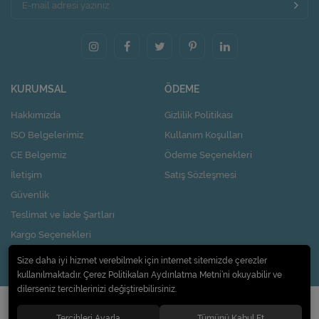
KURUMSAL
ÖDEME
Hakkımızda
Gizlilik Politikası
ISO Belgelerimiz
Kullanım Koşulları
CE Belgemiz
Ödeme Seçenekleri
İletişim
Satış Sözleşmesi
Güvenlik
Teslimat ve İade Şartları
Kargo Seçenekleri
Nasıl Kupon Kazanırım?
Size daha iyi hizmet verebilmek için internet sitemizde çerezler
kullanılmaktadır. Çerez Politikaları Aydınlatma Metni’ni okuyabilir ve
dilerseniz tercihlerinizi değiştirebilirsiniz.
© 2020
Pi Design İç ve Dış Ticaret Limited Şirketi
. Tüm hakları saklıdır.
Tercihleri Ayarla
Tümünü Kabul Et