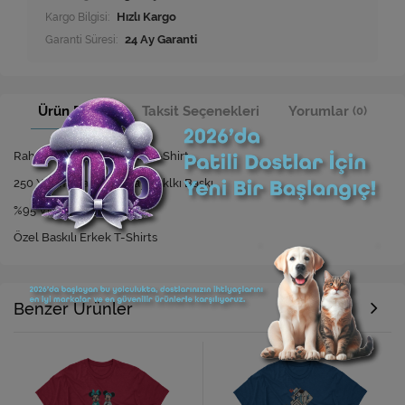
Kargo Bilgisi:
Hızlı Kargo
Garanti Süresi:
24 Ay Garanti
Ürün Bilgisi
Taksit Seçenekleri
Yorumlar
(0)
Rahat Kesim Özel Baskılı T-Shirt
250 Yıkamaya Kadar Dayanıklkı Baskı
%95 Viskon %5 Elastan
Özel Baskılı Erkek T-Shirts
Benzer Ürünler