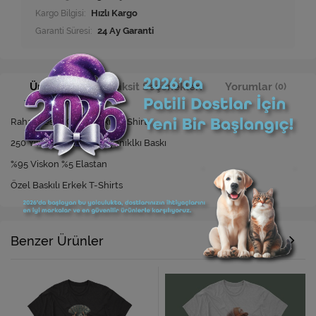
Kargo Bilgisi:
Hızlı Kargo
Garanti Süresi:
24 Ay Garanti
Ürün Bilgisi
Taksit Seçenekleri
Yorumlar
(0)
Rahat Kesim Özel Baskılı T-Shirt
250 Yıkamaya Kadar Dayanıklkı Baskı
%95 Viskon %5 Elastan
Özel Baskılı Erkek T-Shirts
Benzer Ürünler