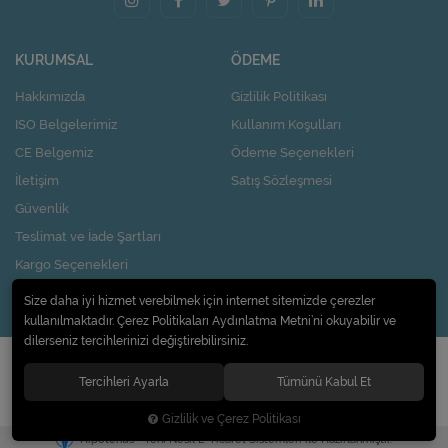
KURUMSAL
ÖDEME
Hakkımızda
Gizlilik Politikası
ISO Belgelerimiz
Kullanım Koşulları
CE Belgemiz
Ödeme Seçenekleri
İletişim
Satış Sözleşmesi
Güvenlik
Teslimat ve İade Şartları
Kargo Seçenekleri
Nasıl Kupon Kazanırım?
Size daha iyi hizmet verebilmek için internet sitemizde çerezler
kullanılmaktadır. Çerez Politikaları Aydınlatma Metni’ni okuyabilir ve
dilerseniz tercihlerinizi değiştirebilirsiniz.
© 2020
Pi Design İç ve Dış Ticaret Limited Şirketi
. Tüm hakları saklıdır.
Tercihleri Ayarla
Tümünü Kabul Et
Gizlilik ve Çerez Politikası
®
Hipotenüs
Yeni Nesil E-Ticaret Sistemleri ile Hazırlanmıştır.