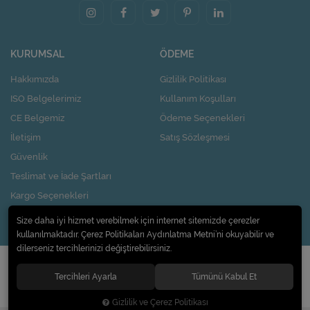
KURUMSAL
ÖDEME
Hakkımızda
Gizlilik Politikası
ISO Belgelerimiz
Kullanım Koşulları
CE Belgemiz
Ödeme Seçenekleri
İletişim
Satış Sözleşmesi
Güvenlik
Teslimat ve İade Şartları
Kargo Seçenekleri
Nasıl Kupon Kazanırım?
Size daha iyi hizmet verebilmek için internet sitemizde çerezler
kullanılmaktadır. Çerez Politikaları Aydınlatma Metni’ni okuyabilir ve
dilerseniz tercihlerinizi değiştirebilirsiniz.
© 2020
Pi Design İç ve Dış Ticaret Limited Şirketi
. Tüm hakları saklıdır.
Tercihleri Ayarla
Tümünü Kabul Et
Gizlilik ve Çerez Politikası