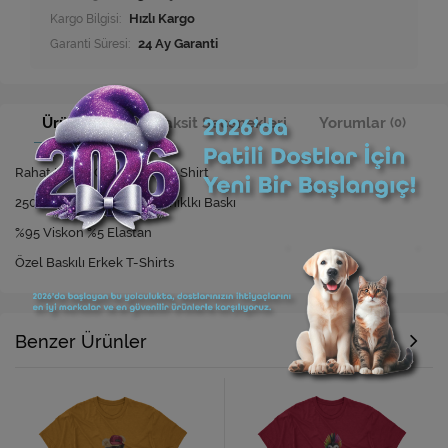
Kargo Bilgisi:
Hızlı Kargo
Garanti Süresi:
24 Ay Garanti
Ürün Bilgisi
Taksit Seçenekleri
Yorumlar
(0)
Rahat Kesim Özel Baskılı T-Shirt
250 Yıkamaya Kadar Dayanıklkı Baskı
%95 Viskon %5 Elastan
Özel Baskılı Erkek T-Shirts
Benzer Ürünler