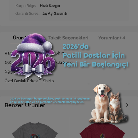
Kargo Bilgisi:
Hızlı Kargo
Garanti Süresi:
24 Ay Garanti
Ürün Bilgisi
Taksit Seçenekleri
Yorumlar
(0)
Rahat Kesim Özel Baskılı T-Shirt
250 Yıkamaya Kadar Dayanıklkı Baskı
%95 Viskon %5 Elastan
Özel Baskılı Erkek T-Shirts
Benzer Ürünler