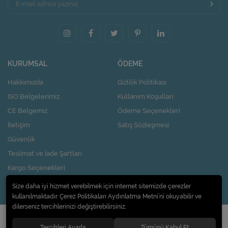
KURUMSAL
ÖDEME
Hakkımızda
Gizlilik Politikası
ISO Belgelerimiz
Kullanım Koşulları
CE Belgemiz
Ödeme Seçenekleri
İletişim
Satış Sözleşmesi
Güvenlik
Teslimat ve İade Şartları
Kargo Seçenekleri
Nasıl Kupon Kazanırım?
Size daha iyi hizmet verebilmek için internet sitemizde çerezler
kullanılmaktadır. Çerez Politikaları Aydınlatma Metni’ni okuyabilir ve
dilerseniz tercihlerinizi değiştirebilirsiniz.
© 2020
Pi Design İç ve Dış Ticaret Limited Şirketi
. Tüm hakları saklıdır.
Tercihleri Ayarla
Tümünü Kabul Et