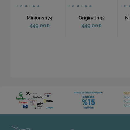
7
Minions 174
Original 192
Ni
449,00
449,00