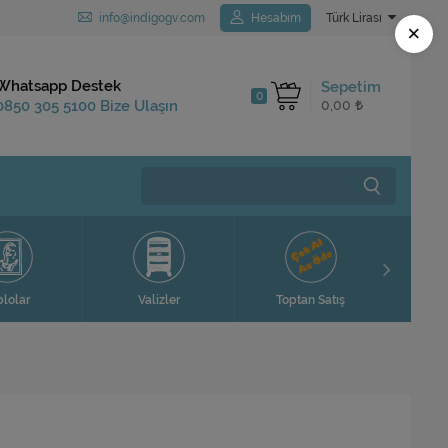
info@indigogv.com
Hesabım
Türk Lirası
×
Kargo Bedava
Whatsapp Destek
Sepetim
0
1.250 TL ve Üzeri
0850 305 5100 Bize Ulaşın
0,00
Siparişlerinizde
Ev H
blolar
Valizler
Toptan Satış