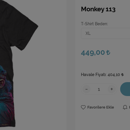
Monkey 113
T-Shirt Beden
449,00
Havale Fiyatı:
404,10
-
+
Favorilere Ekle