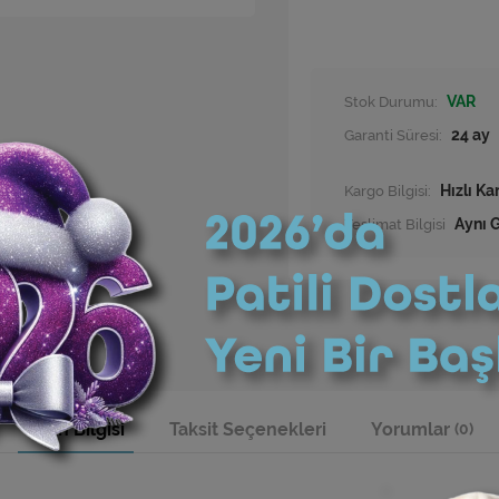
Stok Durumu:
VAR
Garanti Süresi:
24 ay
Kargo Bilgisi:
Hızlı Ka
Teslimat Bilgisi
Aynı G
Ürün Bilgisi
Taksit Seçenekleri
Yorumlar
(0)