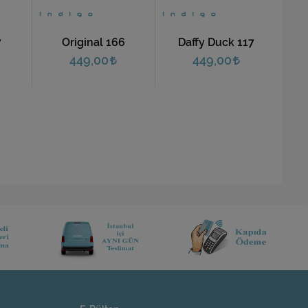
7
Original 166
Daffy Duck 117
Öze
T-Sh
449,00
449,00
07: