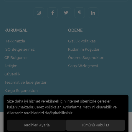
KURUMSAL
ÖDEME
Hakkımızda
Gizlilik Politikası
ISO Belgelerimiz
Kullanım Koşulları
CE Belgemiz
Ödeme Seçenekleri
İletişim
Satış Sözleşmesi
Güvenlik
Teslimat ve İade Şartları
Kargo Seçenekleri
Nasıl Kupon Kazanırım?
Size daha iyi hizmet verebilmek için internet sitemizde çerezler
kullanılmaktadır. Çerez Politikaları Aydınlatma Metni’ni okuyabilir ve
dilerseniz tercihlerinizi değiştirebilirsiniz.
© 2020
Pi Design İç ve Dış Ticaret Limited Şirketi
. Tüm hakları saklıdır.
Tercihleri Ayarla
Tümünü Kabul Et