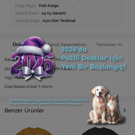
Kargo Bilgisi:
Hızlı Kargo
Garanti Süresi:
24 Ay Garanti
Teslimat Bilgisi
Aynı Gün Teslimat
Ürün Bilgisi
Taksit Seçenekleri
Yorumlar
(0)
Rahat Kesim Özel Baskılı T-Shirt
250 Yıkamaya Kadar Dayanıklkı Baskı
%95 Viskon %5 Elastan
Özel Baskılı Erkek T-Shirts
Benzer Ürünler