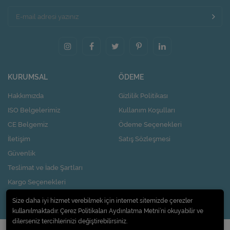
KURUMSAL
ÖDEME
Hakkımızda
Gizlilik Politikası
ISO Belgelerimiz
Kullanım Koşulları
CE Belgemiz
Ödeme Seçenekleri
İletişim
Satış Sözleşmesi
Güvenlik
Teslimat ve İade Şartları
Kargo Seçenekleri
Nasıl Kupon Kazanırım?
Size daha iyi hizmet verebilmek için internet sitemizde çerezler
kullanılmaktadır. Çerez Politikaları Aydınlatma Metni’ni okuyabilir ve
dilerseniz tercihlerinizi değiştirebilirsiniz.