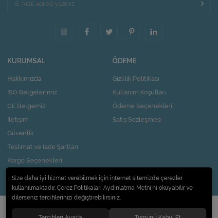
KURUMSAL
ÖDEME
Hakkımızda
Gizlilik Politikası
ISO Belgelerimiz
Kullanım Koşulları
CE Belgemiz
Ödeme Seçenekleri
İletişim
Satış Sözleşmesi
Güvenlik
Teslimat ve İade Şartları
Kargo Seçenekleri
Nasıl Kupon Kazanırım?
Size daha iyi hizmet verebilmek için internet sitemizde çerezler
kullanılmaktadır. Çerez Politikaları Aydınlatma Metni’ni okuyabilir ve
dilerseniz tercihlerinizi değiştirebilirsiniz.
© 2020
Pi Design İç ve Dış Ticaret Limited Şirketi
. Tüm hakları saklıdır.
Tercihleri Ayarla
Tümünü Kabul Et