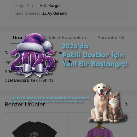
Kargo Bilgisi:
Hızlı Kargo
Garanti Süresi:
24 Ay Garanti
Ürün Bilgisi
Taksit Seçenekleri
Yorumlar
(0)
Rahat Kesim Özel Baskılı T-Shirt
250 Yıkamaya Kadar Dayanıklkı Baskı
%95 Viskon %5 Elastan
Özel Baskılı Erkek T-Shirts
Benzer Ürünler