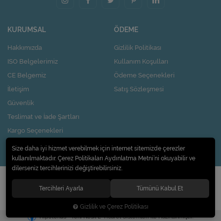
KURUMSAL
ÖDEME
Hakkımızda
Gizlilik Politikası
ISO Belgelerimiz
Kullanım Koşulları
CE Belgemiz
Ödeme Seçenekleri
İletişim
Satış Sözleşmesi
Güvenlik
Teslimat ve İade Şartları
Kargo Seçenekleri
Nasıl Kupon Kazanırım?
Size daha iyi hizmet verebilmek için internet sitemizde çerezler
kullanılmaktadır. Çerez Politikaları Aydınlatma Metni’ni okuyabilir ve
dilerseniz tercihlerinizi değiştirebilirsiniz.
© 2020
Pi Design İç ve Dış Ticaret Limited Şirketi
. Tüm hakları saklıdır.
Tercihleri Ayarla
Tümünü Kabul Et
Gizlilik ve Çerez Politikası
®
Hipotenüs
Yeni Nesil E-Ticaret Sistemleri ile Hazırlanmıştır.