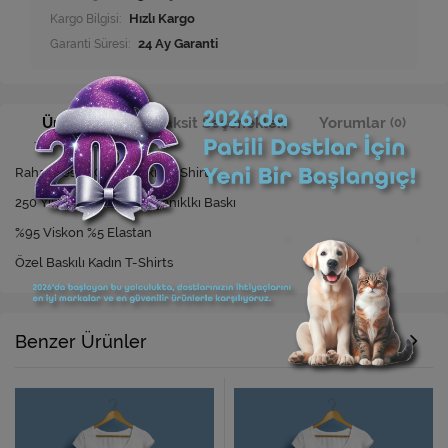
Kargo Bilgisi:
Hızlı Kargo
Garanti Süresi:
24 Ay Garanti
Ürün Bilgisi
Taksit Seçenekleri
Yorumlar
(0)
Rahat Kesim Özel Baskılı T-Shirt
250 Yıkamaya Kadar Dayanıklkı Baskı
%95 Viskon %5 Elastan
Özel Baskılı Kadın T-Shirts
Benzer Ürünler