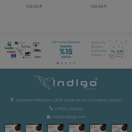
139,99
139,99
Acıbadem Mahallesi Çiftlik Sokak No:14/20 Kadıköy İstanbul
0 (850) 3055100
info@indigogv.com