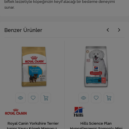
biftek lezzetiyle köpeğinizin keyif alacağı bir besleme deneyimi
sunar.
Benzer Ürünler
Royal Canin Yorkshire Terrier
Hills Science Plan
Junior Yavru Köpek Maması 1.5
Hypoallergenic Somonlu Mini