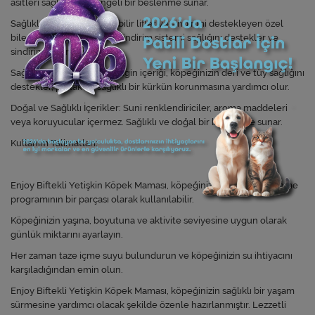
asitleri sağlayarak dengeli bir beslenme sunar.
Sağlıklı Sindirim: Sindirilebilir lifler ve sindirimi destekleyen özel
bileşenler içerir, böylece sindirim sistemi sağlığını destekler ve
sindirim sorunlarını azaltır.
Sağlıklı Deri ve Tüyler: Zengin içeriği, köpeğinizin deri ve tüy sağlığını
destekler, parlak ve sağlıklı bir kürkün korunmasına yardımcı olur.
Doğal ve Sağlıklı İçerikler: Suni renklendiriciler, aroma maddeleri
veya koruyucular içermez. Sağlıklı ve doğal bir beslenme sunar.
Kullanım Talimatları:
Enjoy Biftekli Yetişkin Köpek Maması, köpeğinizin günlük beslenme
programının bir parçası olarak kullanılabilir.
Köpeğinizin yaşına, boyutuna ve aktivite seviyesine uygun olarak
günlük miktarını ayarlayın.
Her zaman taze içme suyu bulundurun ve köpeğinizin su ihtiyacını
karşıladığından emin olun.
Enjoy Biftekli Yetişkin Köpek Maması, köpeğinizin sağlıklı bir yaşam
sürmesine yardımcı olacak şekilde özenle hazırlanmıştır. Lezzetli