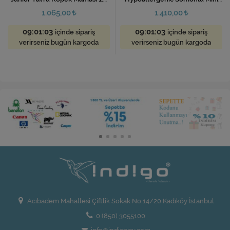
Kg
Irk Tahılsız Yetişkin Köpek
1.065,00
1.410,00
Maması 1.5 Kg
09:01:03
09:01:03
içinde sipariş
içinde sipariş
verirseniz bugün kargoda
verirseniz bugün kargoda
Acıbadem Mahallesi Çiftlik Sokak No:14/20 Kadıköy İstanbul
0 (850) 3055100