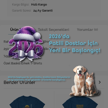
Kargo Bilgisi:
Hızlı Kargo
Garanti Süresi:
24 Ay Garanti
Ürün Bilgisi
Taksit Seçenekleri
Yorumlar
(0)
Rahat Kesim Özel Baskılı T-Shirt
250 Yıkamaya Kadar Dayanıklkı Baskı
%95 Viskon %5 Elastan
Özel Baskılı Erkek T-Shirts
Benzer Ürünler