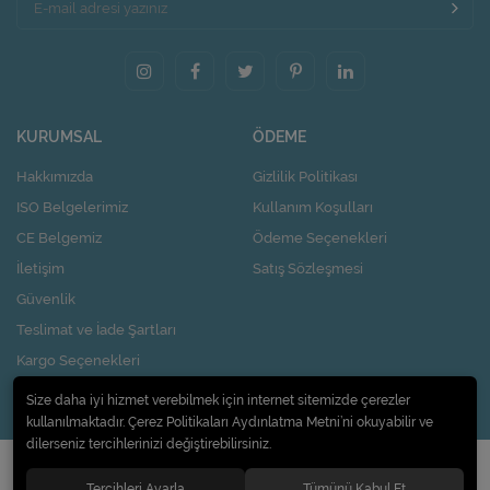
KURUMSAL
ÖDEME
Hakkımızda
Gizlilik Politikası
ISO Belgelerimiz
Kullanım Koşulları
CE Belgemiz
Ödeme Seçenekleri
İletişim
Satış Sözleşmesi
Güvenlik
Teslimat ve İade Şartları
Kargo Seçenekleri
Nasıl Kupon Kazanırım?
Size daha iyi hizmet verebilmek için internet sitemizde çerezler
kullanılmaktadır. Çerez Politikaları Aydınlatma Metni’ni okuyabilir ve
dilerseniz tercihlerinizi değiştirebilirsiniz.
© 2020
Pi Design İç ve Dış Ticaret Limited Şirketi
. Tüm hakları saklıdır.
Tercihleri Ayarla
Tümünü Kabul Et