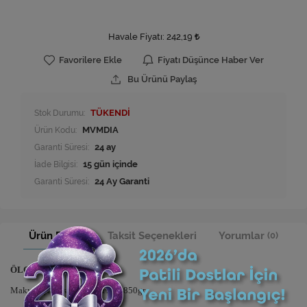
Havale Fiyatı:
242,19
Favorilere Ekle
Fiyatı Düşünce Haber Ver
Bu Ürünü Paylaş
Stok Durumu:
TÜKENDİ
Ürün Kodu:
MVMDIA
Garanti Süresi:
24 ay
İade Bilgisi:
Garanti Süresi:
24 Ay Garanti
Ürün Bilgisi
Taksit Seçenekleri
Yorumlar
(0)
ÖLÇÜ ve AĞIRLIK
Makyaj Çantası:25x30x17cm 850gr