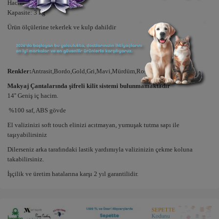
Hacim: 13 lt
Kapasite: 3 kg
Ürün ölçülerine tekerlek ve kulp dahildir
Renkler:
Antrasit,Bordo,Gold,Gri,Mavi,Mürdüm,Rose Gold,Siyah,Yeşil
Makyaj Çantalarında şifreli kilit sistemi bulunmamaktadır
14'' Geniş iç hacim.
%100 saf, ABS gövde
El valizinizi soft touch elinizi acıtmayan, yumuşak tutma sapı ile
taşıyabilirsiniz
Dilerseniz arka tarafındaki lastik yardımıyla valizinizin çekme koluna
takabilirsiniz.
İşçilik ve üretim hatalarına karşı 2 yıl garantilidir.