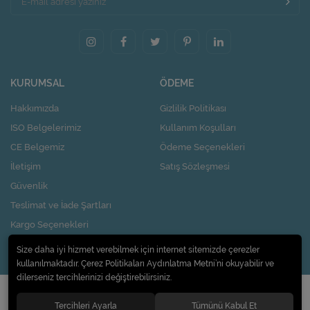
KURUMSAL
ÖDEME
Hakkımızda
Gizlilik Politikası
ISO Belgelerimiz
Kullanım Koşulları
CE Belgemiz
Ödeme Seçenekleri
İletişim
Satış Sözleşmesi
Güvenlik
Teslimat ve İade Şartları
Kargo Seçenekleri
Nasıl Kupon Kazanırım?
Size daha iyi hizmet verebilmek için internet sitemizde çerezler
kullanılmaktadır. Çerez Politikaları Aydınlatma Metni’ni okuyabilir ve
dilerseniz tercihlerinizi değiştirebilirsiniz.
© 2020
Pi Design İç ve Dış Ticaret Limited Şirketi
. Tüm hakları saklıdır.
Tercihleri Ayarla
Tümünü Kabul Et