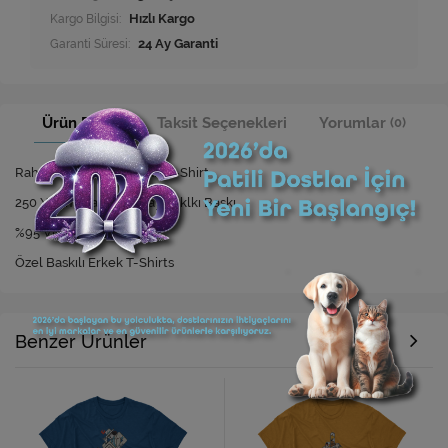
Kargo Bilgisi:
Hızlı Kargo
Garanti Süresi:
24 Ay Garanti
Ürün Bilgisi
Taksit Seçenekleri
Yorumlar
(0)
Rahat Kesim Özel Baskılı T-Shirt
250 Yıkamaya Kadar Dayanıklkı Baskı
%95 Viskon %5 Elastan
Özel Baskılı Erkek T-Shirts
Benzer Ürünler