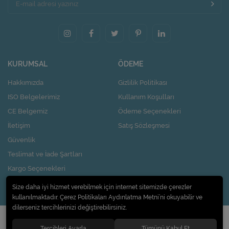
KURUMSAL
ÖDEME
Hakkımızda
Gizlilik Politikası
ISO Belgelerimiz
Kullanım Koşulları
CE Belgemiz
Ödeme Seçenekleri
İletişim
Satış Sözleşmesi
Güvenlik
Teslimat ve İade Şartları
Kargo Seçenekleri
Nasıl Kupon Kazanırım?
Size daha iyi hizmet verebilmek için internet sitemizde çerezler
kullanılmaktadır. Çerez Politikaları Aydınlatma Metni’ni okuyabilir ve
dilerseniz tercihlerinizi değiştirebilirsiniz.
© 2020
Pi Design İç ve Dış Ticaret Limited Şirketi
. Tüm hakları saklıdır.
Tercihleri Ayarla
Tümünü Kabul Et