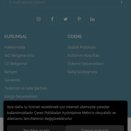
KURUMSAL
ÖDEME
Hakkımızda
Gizlilik Politikası
ISO Belgelerimiz
Kullanım Koşulları
CE Belgemiz
Ödeme Seçenekleri
İletişim
Satış Sözleşmesi
Güvenlik
Teslimat ve İade Şartları
Kargo Seçenekleri
Nasıl Kupon Kazanırım?
Size daha iyi hizmet verebilmek için internet sitemizde çerezler
kullanılmaktadır. Çerez Politikaları Aydınlatma Metni’ni okuyabilir ve
dilerseniz tercihlerinizi değiştirebilirsiniz.
© 2020
Pi Design İç ve Dış Ticaret Limited Şirketi
. Tüm hakları saklıdır.
Tercihleri Ayarla
Tümünü Kabul Et