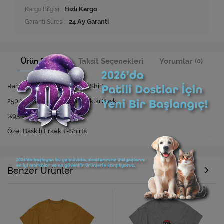
Kargo Bilgisi:
Hızlı Kargo
Garanti Süresi:
24 Ay Garanti
Ürün Bilgisi
Taksit Seçenekleri
Yorumlar
(0)
Rahat Kesim Özel Baskılı T-Shirt
250 Yıkamaya Kadar Dayanıklkı Baskı
%95 Viskon %5 Elastan
Özel Baskılı Erkek T-Shirts
Benzer Ürünler