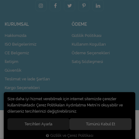
KURUMSAL
ÖDEME
Hakkımızda
Gizlilik Politikası
ISO Belgelerimiz
Kullanım Koşulları
CE Belgemiz
Ödeme Seçenekleri
İletişim
Satış Sözleşmesi
Güvenlik
Teslimat ve İade Şartları
Kargo Seçenekleri
Nasıl Kupon Kazanırım?
Size daha iyi hizmet verebilmek için internet sitemizde çerezler
kullanılmaktadır. Çerez Politikaları Aydınlatma Metni’ni okuyabilir ve
dilerseniz tercihlerinizi değiştirebilirsiniz.
© 2020
Pi Design İç ve Dış Ticaret Limited Şirketi
. Tüm hakları saklıdır.
Tercihleri Ayarla
Tümünü Kabul Et
Gizlilik ve Çerez Politikası