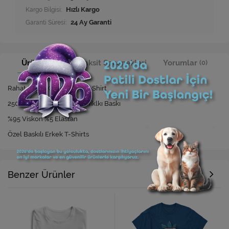
Kargo Bilgisi:
Hızlı Kargo
Garanti Süresi:
24 Ay Garanti
Ürün Bilgisi
Taksit Seçenekleri
Yorumlar
(0)
Rahat Kesim Özel Baskılı T-Shirt
250 Yıkamaya Kadar Dayanıklkı Baskı
%95 Viskon %5 Elastan
Özel Baskılı Erkek T-Shirts
Benzer Ürünler