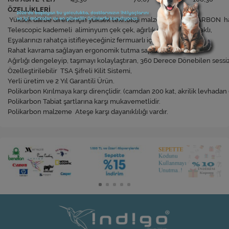
ÖZELLİKLERİ
Yüksek darbe direnci için yüksek teknoloji malzemesi POLİKARBON h
Telescopic kademeli aliminyum çek çek, ağırlık merkezine odaklı,
Eşyalarınızı rahatça istifleyeceğiniz fermuarlı iç bölmeler,
Rahat kavrama sağlayan ergonomik tutma sapları,
Ağırlığı dengeleyip, taşımayı kolaylaştıran, 360 Derece Dönebilen sessi
Özelleştirilebilir TSA Şifreli Kilit Sistemi,
Yerli üretim ve 2 Yıl Garantili Ürün.
Polikarbon Kırılmaya karşı dirençlidir. (camdan 200 kat, akrilik levhadan 
Polikarbon Tabiat şartlarına karşı mukavemetlidir.
Polikarbon malzeme Ateşe karşı dayanıklılığı vardır.