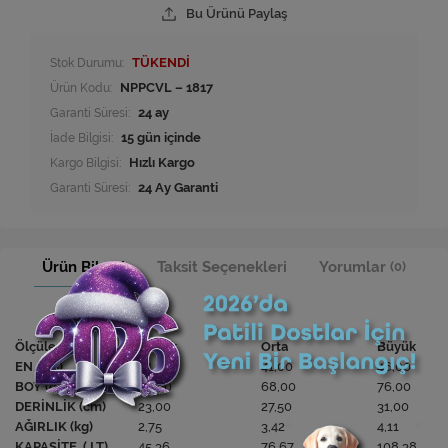
Bu Ürünü Paylaş
Stok Durumu:
TÜKENDİ
Ürün Kodu:
NPPCVL – 1817
Garanti Süresi:
24 ay
İade Bilgisi:
Kargo Bilgisi:
Hızlı Kargo
Garanti Süresi:
24 Ay Garanti
Ürün Bilgisi
Taksit Seçenekleri
Yorumlar
(0)
Ölçüler
Küçük
Orta
Büyük
EN (cm)
34,00
41,00
46,00
BOY (cm)
58,00
68,00
76,00
DERİNLİK (cm)
23,00
27,50
31,00
AĞIRLIK (kg)
2,75
3,42
4,11
KAPASİTE ( LT)
45,36
76,67
108,38