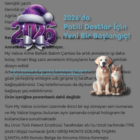
Genişlik:34cm
Derinlik:19cm
Ağırlık: 800 gr
Hacim: 24-28 lt
Garanti: 2 Yıl
Renkler:
Siyah, Mavi, Mürdüm, Bordo, Gri, Turuncu, Haki
Annelerin Enerjisi Hiç Bitmiyor..
My Valice Anne Bebek Bakım Çantası ile artık annelerin işi daha
kolay, Smart Bag 1401 annelerin ihtiyaçlarını karşılayacak şekilde
dizayn edildi.
Artık yolculuklarda şarjsız kalmayın. Güç ünitesini çantanın içindeki
göze yerleştirip entegre usb girişine iç taraftan kablo ile
bağlayabilirsiniz. Cep telefonunuzu da dış kısımdaki USB girişine
bağlayıp şarj edebilirsiniz.
Ürün içeriğine powerbank dahil değildir.
Tüm My Valice ürünleri üzerinde ikinci bir eşi olmayan seri numarası
ve My Valice logosu bulunan aynı zamanda orijinal hologram ile
kullanıcılara sunulmaktadır.
Bu Ürün Türk Patent Enstitüsü Tarafından 16/11/2016 tarihinde (TPE
2016/16592 numaralı ŞARJ GİRİŞİ MONTE EDİLMİŞ TAŞIMA
ÇANTALARI) Konulu Belge ile Koruma Altına Alınmıştır.