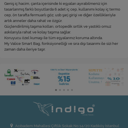
Geniş iç hacim, çanta içerisinde ki eşyaları ayırabilmeniz için
tasarlanmış farklı boyutlarda 6 adet iç cep, kullanımı kolay iç termo
cep, ön tarafta fermuarlı göz, usb şarj girişi ve diğer özellikleriyle
artık anneler daha rahat ve özgür.
Güçlendirilmiş taşıma kolları, ortopedik sırtlık ve yastıklı omuz
askılarıyla rahat ve kolay taşıma sağlar.
Koruyucu özel kumaşı ile tüm eşyalarınız koruma altında.
My Valice Smart Bag, fonksiyonelliği ve sıra dışı tasarımı ile sizi her
zaman daha ileriye taşır.
Acıbadem Mahallesi Çiftlik Sokak No:14/20 Kadıköy İstanbul