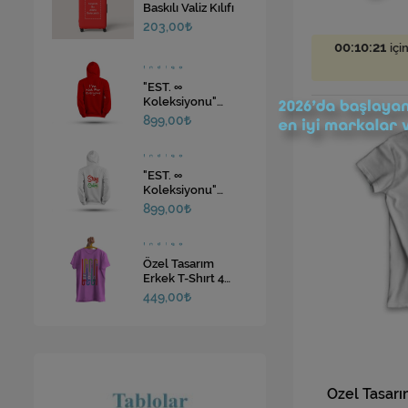
Baskılı Valiz Kılıfı
203,00
00:10:19
içi
"EST. ∞
Koleksiyonu"
Erkek Sweatshirt 3
899,00
Farklı Renk
"EST. ∞
Koleksiyonu"
Erkek Sweatshirt 3
899,00
Farklı Renk
Özel Tasarım
Erkek T-Shırt 4
Farklı Renk
449,00
Özel Tasarım
Erkek T-Shırt 3
Farklı Renk
449,00
Özel Tasarı