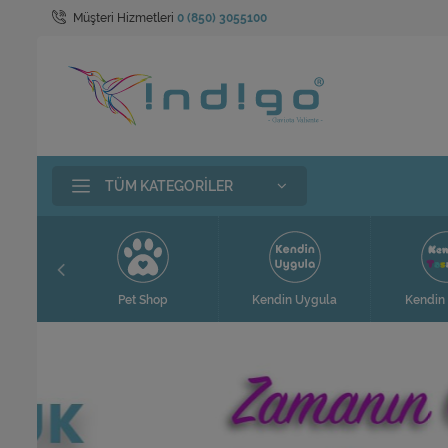
Müşteri Hizmetleri
0 (850) 3055100
TÜM KATEGORILER
hop
Kendin Uygula
Kendin Tasarla
T-Sh