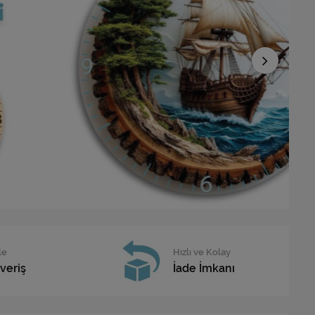
le
Hızlı ve Kolay
veriş
İade İmkanı