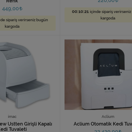
220,00
Renk
449,00
00:10:19
içinde sipariş verirseni
kargoda
nde sipariş verirseniz bugün
kargoda
imac
Aclium
ew Üstten Girişli Kapalı
Aclium Otomatik Kedi Tuv
edi Tuvaleti
32.420,00