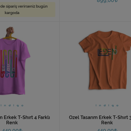
899,00
nde sipariş verirseniz bugün
kargoda
m Erkek T-Shırt 4 Farklı
Özel Tasarım Erkek T-Shırt 3
Renk
Renk
449,00
449,00