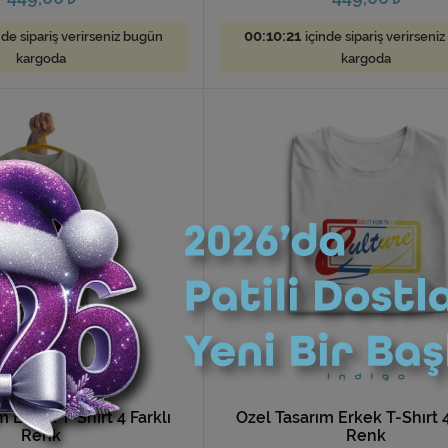
00:10:19
nde sipariş verirseniz bugün
içinde sipariş verirseni
kargoda
kargoda
m Erkek T-Shırt 4 Farklı
Özel Tasarım Erkek T-Shırt 4
Renk
Renk