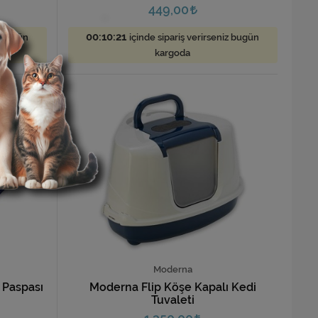
449,00
00:10:19
z bugün
içinde sipariş verirseniz bugün
kargoda
Moderna
i Paspası
Moderna Flip Köşe Kapalı Kedi
Tuvaleti