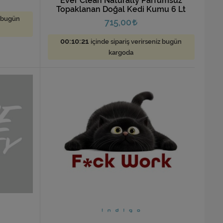
Ever Clean Naturally Parfümsüz
Topaklanan Doğal Kedi Kumu 6 Lt
z bugün
715,00
00:10:19
içinde sipariş verirseniz bugün
kargoda