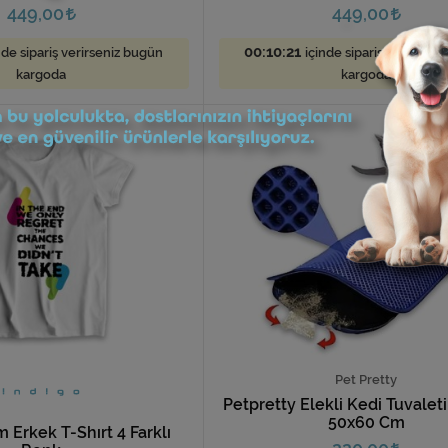
449,00
449,00
00:10:19
nde sipariş verirseniz bugün
içinde sipariş verirseni
kargoda
kargoda
Pet Pretty
Petpretty Elekli Kedi Tuvalet
50x60 Cm
m Erkek T-Shırt 4 Farklı