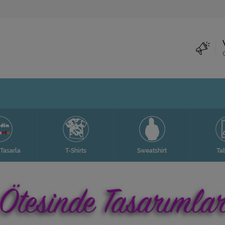
irts
Sweatshirt
Tablolar
Va