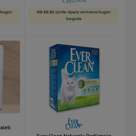
1.350,00
00:10:19
z bugün
içinde sipariş verirseniz bugün
kargoda
aleti