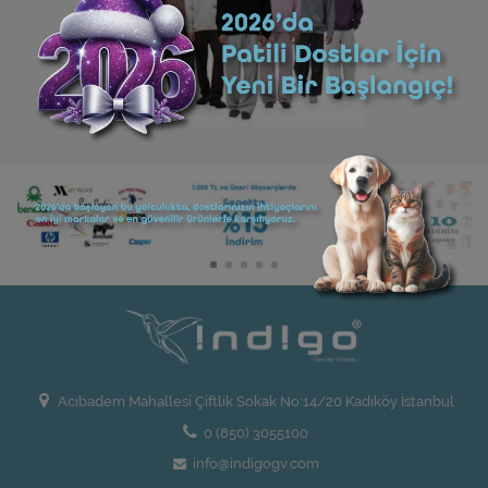
Acıbadem Mahallesi Çiftlik Sokak No:14/20 Kadıköy İstanbul
0 (850) 3055100
info@indigogv.com